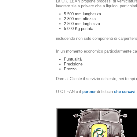
La O.C.LEAN propone processi di verniciatur
lavorare sia a polvere che a liquido, particolar
5.500 mm lunghezza
2.800 mm altezza
2.800 mm larghezza
5.000 Kg portata
includendo non solo componenti di carpenteria
In un momento economico particolarmente caoti
Puntualità
Precisione
Prezzo
Dare al Cliente il servizio richiesto, nei temp
O.C.LEAN è il
partner
di fiducia
che cercavi