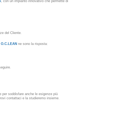
o
, con un impianto innovativo che permette di
ze del Cliente.
a
O.C.LEAN
ne sono la risposta:
seguire.
te per soddisfare anche le esigenze più
 trovi contattaci e la studieremo insieme.