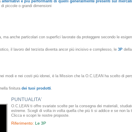
a
alternativi e più performanti di quelli generalmente presenti sul mercat
i di piccole o grandi dimensioni
, ma anche particolari con superfici lavorate da proteggere secondo le esigen
co, il lavoro del terzista diventa ancor più incisivo e complesso, le
3P
dell
i nei modi e nei costi più idonei, è la Mission che la O.C.LEAN ha scelto di per
nella finitura
dei tuoi prodotti
.
PUNTUALITA'
O.C.LEAN ti offre svariate scelte per la consegna dei materiali, studia
estreme. Scegli di volta in volta quella che più ti si addice e se non la
Clicca e scopri le nostre proposte.
Riferimento:
Le 3P