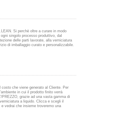
C.LEAN. Si perchè oltre a curare in modo
o ogni singolo processo produttivo, dal
ezione delle parti lavorate, alla verniciatura
rvizio di imballaggio curato e personalizzabile.
 costo che viene generato al Cliente. Per
ambiente in cui il prodotto finito verrà
TA'/PREZZO, grazie ad una vasta gamma di
erniciatura a liquido. Clicca e scegli il
aci e vedrai che insieme troveremo una