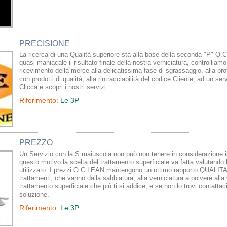
PRECISIONE
La ricerca di una Qualità superiore sta alla base della seconda "P" O.
quasi maniacale il risultato finale della nostra verniciatura, controlliam
ricevimento della merce alla delicatissima fase di sgrassaggio, alla prot
con prodotti di qualità, alla rintracciabilità del codice Cliente, ad un se
Clicca e scopri i nostri servizi.
Riferimento:
Le 3P
PREZZO
Un Servizio con la S maiuscola non può non tenere in considerazione il
questo motivo la scelta del trattamento superficiale va fatta valutando l'
utilizzato. I prezzi O.C.LEAN mantengono un ottimo rapporto QUALI
trattamenti, che vanno dalla sabbiatura, alla verniciatura a polvere alla v
trattamento superficiale che più ti si addice, e se non lo trovi contatt
soluzione.
Riferimento:
Le 3P