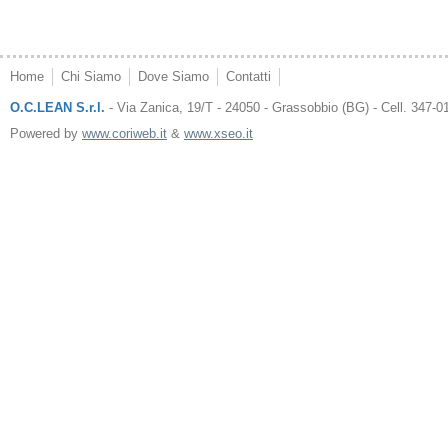
Home
Chi Siamo
Dove Siamo
Contatti
O.C.LEAN S.r.l.
- Via Zanica, 19/T - 24050 - Grassobbio (BG) - Cell. 347-0
Powered by
www.coriweb.it
&
www.xseo.it